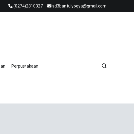
(0274)2810327
sd3bantulyogya@gmail.com
tan
Perpustakaan