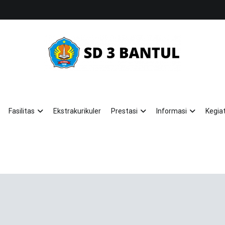
SD NEGERI 3 BANTUL
KEREN (Kreatif, Religius, Nasionalis)
Fasilitas
Ekstrakurikuler
Prestasi
Informasi
Kegia