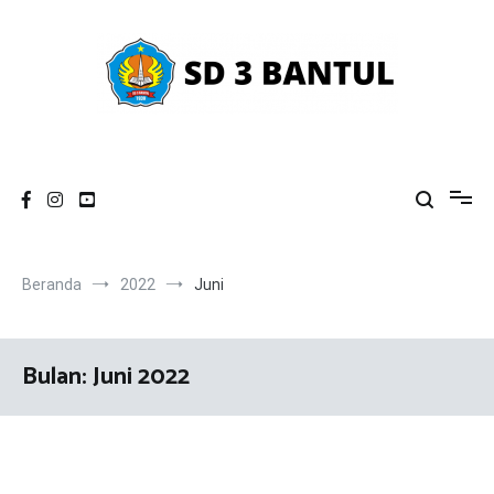
Loncat
ke
konten
SD NEGERI 3 BANTUL
KEREN (Kreatif, Religius, Nasionalis)
Beranda
2022
Juni
Bulan:
Juni 2022